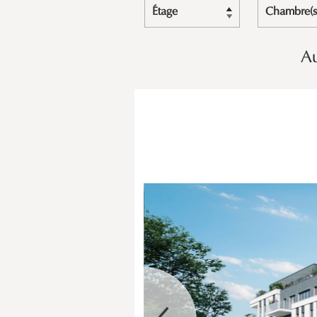
Étage
Chambre(s
Au