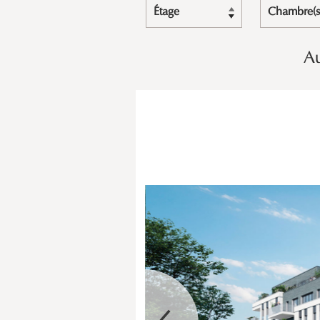
Étage
Chambre(s
Au